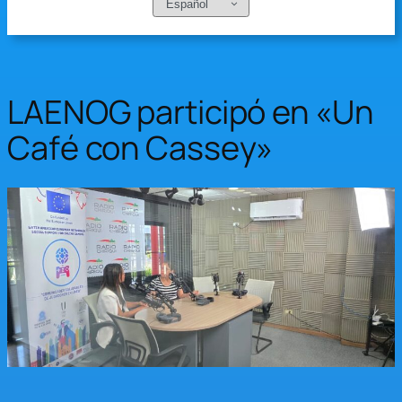
Elegir
un
idioma
LAENOG participó en «Un
Café con Cassey»