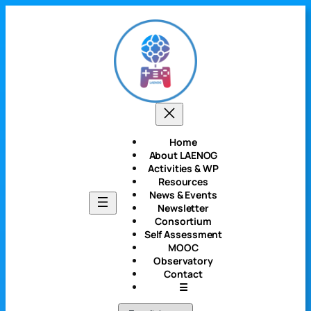
Saltar
al
contenido
Home
About LAENOG
Activities & WP
Resources
News & Events
Newsletter
Consortium
Self Assessment
MOOC
Observatory
Contact
☰